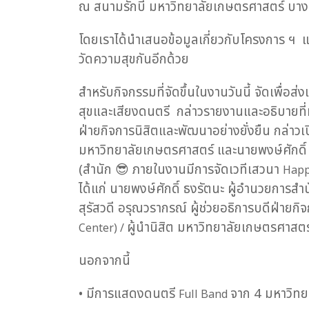
ณ สนามรักบี้ มหาวิทยาลัยเกษตรศาสตร์ บาง
โดยเราได้นำเสนอข้อมูลเกี่ยวกับโครงการ ฯ แล
วัดความสุขกันอีกด้วย
สำหรับกิจกรรมที่จัดขึ้นในงานวันนี้ จัดเพื่อส
สุขและเสียงดนตรี กล่าวรายงานและอธิบายที
ฝ่ายกิจการนิสิตและพัฒนาอย่างยั่งยืน กล่าวเป
มหาวิทยาลัยเกษตรศาสตร์ และนายพงษ์ศักดิ์
(สำนัก
😎
ภายในงานมีการจัดเวทีเสวนา
Happ
ได้แก่ นายพงษ์ศักดิ์ ธงรัตนะ ผู้อำนวยการส
สุรัสวดี อรุณวรากรณ์ ผู้ช่วยอธิการบดีฝ่ายก
ผู้นำนิสิต มหาวิทยาลัยเกษตรศาสตร
Center) /
นอกจากนี้
• มีการแสดงดนตรี
จาก 4 มหาวิท
Full Band